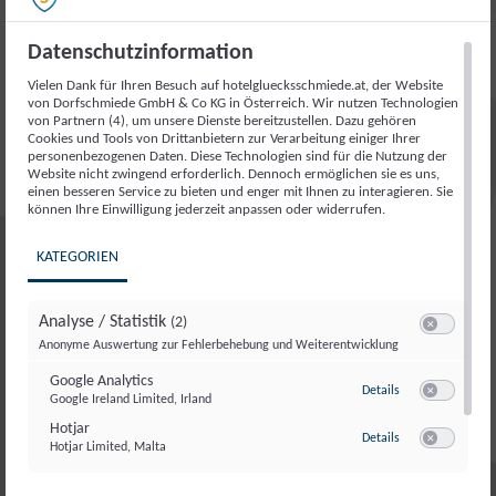
Gesicht, Nacken und Brustbereich bringt dank der
Datenschutzinformation
besonderen ayurvedischen Massagetechnik das
Strahlen zurück in deine Haut. Lass dich
Vielen Dank für Ihren Besuch auf hotelgluecksschmiede.at, der Website
von Dorfschmiede GmbH & Co KG in Österreich. Wir nutzen Technologien
verwöhnen und spür, wie sich ein Gefühl der
von Partnern (4), um unsere Dienste bereitzustellen. Dazu gehören
Harmonie in deinem ganzen Körper breit macht.
Cookies und Tools von Drittanbietern zur Verarbeitung einiger Ihrer
personenbezogenen Daten. Diese Technologien sind für die Nutzung der
Marma Punkt Massage:
Alles im Flow? Diese
Website nicht zwingend erforderlich. Dennoch ermöglichen sie es uns,
typisch ayurvedische Massage stimuliert die Marma
einen besseren Service zu bieten und enger mit Ihnen zu interagieren. Sie
können Ihre Einwilligung jederzeit anpassen oder widerrufen.
Punkte und lässt damit das Prana – aka die
Lebensenergie – wieder frei fließen. Danach fühlst
KATEGORIEN
du dich befreit und im Gleichgewicht, während als
besonderer Bonus auch deine Selbstheilkräfte
Analyse / Statistik
(2)
gestärkt wurden. Was will man mehr?
Switch zum E
Anonyme Auswertung zur Fehlerbehebung und Weiterentwicklung
Du hast Bock auf etwas ganz Besonderes? Besprich
Google Analytics
zu Google Analyti
Details
Google Ireland Limited, Irland
dich vorab mit unserem Masseur und lass dir eine
Switch zum E
Hotjar
individuelle Behandlung zusammenstellen. Suranga
zu Hotjar
Details
Hotjar Limited, Malta
Switch zum E
hat im wahrsten Sinne des Wortes ein echtes
Händchen für Entspannung und findet im Dialog