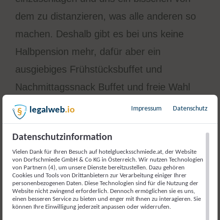
dem zu distanzieren, was alle anderen so
machen. Deshalb gibt es bei uns keine
Halbpension mehr, dafür aber ein
ausgiebiges Frühstücksbuffet und
Nachmittagssnack Buffet und freie Wahl
bei der Erfüllung jeglicher Lunch- und
Impressum
Datenschutz
legalweb
.io
Dinner-Gelüste. Mehr Freiheit statt
Datenschutzinformation
Einheitsbrei.
Vielen Dank für Ihren Besuch auf hotelgluecksschmiede.at, der Website
von Dorfschmiede GmbH & Co KG in Österreich. Wir nutzen Technologien
Empfehlung des Hauses bleibt dabei
von Partnern (4), um unsere Dienste bereitzustellen. Dazu gehören
Cookies und Tools von Drittanbietern zur Verarbeitung einiger Ihrer
natürlich unser à la carte Restaurant, die
personenbezogenen Daten. Diese Technologien sind für die Nutzung der
Website nicht zwingend erforderlich. Dennoch ermöglichen sie es uns,
Fuhrmannstube
, mit ihrer urig-
einen besseren Service zu bieten und enger mit Ihnen zu interagieren. Sie
können Ihre Einwilligung jederzeit anpassen oder widerrufen.
österreichischen Küche. Für alle, die auf