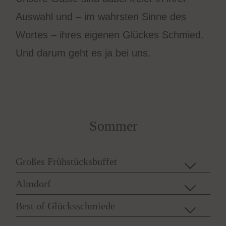
zu Vimeo
Details
Vimeo Inc., USA
Switch zum 
Auswahl und – im wahrsten Sinne des
YouTube
zu YouTube
Details
Google Ireland Limited, Irland
Switch zum 
Wortes – ihres eigenen Glückes Schmied.
Und darum geht es ja bei uns.
Sommer
Großes Frühstücksbuffet
Almdorf
Best of Glücksschmiede