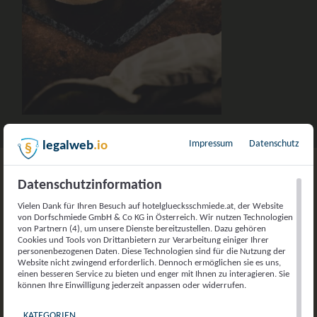
Impressum
Datenschutz
legalweb
.io
Datenschutzinformation
HAUSGEMACHTE SPEZIALITÄTEN
Vielen Dank für Ihren Besuch auf hotelgluecksschmiede.at, der Website
Untypisch vielseitig und ganz
von Dorfschmiede GmbH & Co KG in Österreich. Wir nutzen Technologien
von Partnern (4), um unsere Dienste bereitzustellen. Dazu gehören
simple
Cookies und Tools von Drittanbietern zur Verarbeitung einiger Ihrer
personenbezogenen Daten. Diese Technologien sind für die Nutzung der
Website nicht zwingend erforderlich. Dennoch ermöglichen sie es uns,
HEIMISCHES WILD GENIESSEN
einen besseren Service zu bieten und enger mit Ihnen zu interagieren. Sie
können Ihre Einwilligung jederzeit anpassen oder widerrufen.
Auf unserer bunten Speisekarte findest du alles, was
KATEGORIEN