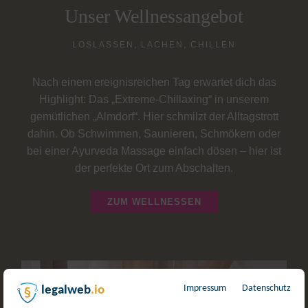
Unser Wellnessangebot
LOSLASSEN, LACHEN, CHILLEN
Nach einem ereignisreichen Tag erwartet dich das
Highlight: Das „Extreme-Chillaxing“ in unserem
gemütlichen „Almdorf“. Hier schmilzt der Alltagstrott
dahin. Ob Schwimmen, Saunieren, Schmökern oder
bei einer Ayurveda Massage einfach dösen – hier ist
der perfekte Ort zum Abschalten.
ZUM WELLNESSEN
Impressum
Datenschutz
legalweb
.io