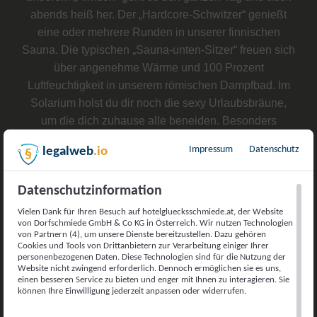
abends heiß her. Der „Hardcore-Schwitzer“ genießt
eine oder mehrere Runden in unserer finnischen
Sauna. Die typischen „Sauna-unten-Sitzer“ freuen sich
über angenehme Wärme und 100 Prozent
Luftfeuchtigkeit in unserem römischen Dampfbad. Im
Solarium holst du dir noch die sexy Urlaubsbräune,
um die dich zuhause alle beneiden. Besonders
Hartgesottene nehmen als krönenden Abschluss noch
Impressum
Datenschutz
legalweb
.io
ein Eiswasserbad zur ultimativen Abhärtung. Brrrrr!
Datenschutzinformation
Vielen Dank für Ihren Besuch auf hotelgluecksschmiede.at, der Website
Ein flauschiger Bademantel und Slipper liegen im
von Dorfschmiede GmbH & Co KG in Österreich. Wir nutzen Technologien
Zimmer
bereit – du kannst komplett abschalten und
von Partnern (4), um unsere Dienste bereitzustellen. Dazu gehören
Cookies und Tools von Drittanbietern zur Verarbeitung einiger Ihrer
musst dich um nichts kümmern.
personenbezogenen Daten. Diese Technologien sind für die Nutzung der
Website nicht zwingend erforderlich. Dennoch ermöglichen sie es uns,
einen besseren Service zu bieten und enger mit Ihnen zu interagieren. Sie
können Ihre Einwilligung jederzeit anpassen oder widerrufen.