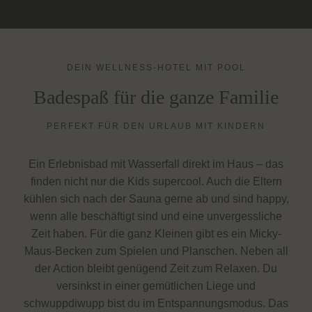
Vimeo Inc., USA
Switch zum 
YouTube
zu YouTube
Details
Google Ireland Limited, Irland
Switch zum 
DEIN WELLNESS-HOTEL MIT POOL
Badespaß für die ganze Familie
PERFEKT FÜR DEN URLAUB MIT KINDERN
Ein Erlebnisbad mit Wasserfall direkt im Haus – das
finden nicht nur die Kids supercool. Auch die Eltern
kühlen sich nach der Sauna gerne ab und sind happy,
wenn alle beschäftigt sind und eine unvergessliche
Zeit haben. Für die ganz Kleinen gibt es ein Micky-
Maus-Becken zum Spielen und Planschen. Neben all
der Action bleibt genügend Zeit zum Relaxen. Du
versinkst in einer gemütlichen Liege und
schwuppdiwupp bist du im Entspannungsmodus. Das