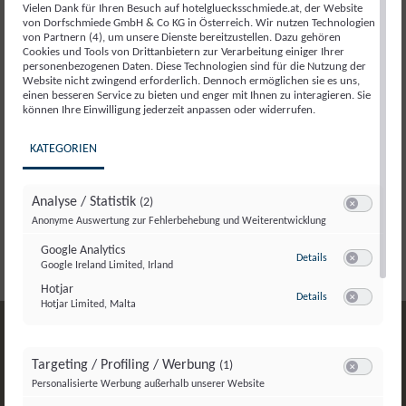
Vielen Dank für Ihren Besuch auf hotelgluecksschmiede.at, der Website
Aktes zwischen gefühlvoller Gastgeberin und Vollblut-
von Dorfschmiede GmbH & Co KG in Österreich. Wir nutzen Technologien
Mama von zwei Wölflingen, die ebenso behütet durch
von Partnern (4), um unsere Dienste bereitzustellen. Dazu gehören
Cookies und Tools von Drittanbietern zur Verarbeitung einiger Ihrer
den Tag begleitet werden, wie die Gäste des Hauses.
personenbezogenen Daten. Diese Technologien sind für die Nutzung der
Und die zwei Wölflinge, die Schwung ins Leben der
Website nicht zwingend erforderlich. Dennoch ermöglichen sie es uns,
einen besseren Service zu bieten und enger mit Ihnen zu interagieren. Sie
ganzen Familie bringen.
können Ihre Einwilligung jederzeit anpassen oder widerrufen.
So untypisch das Leben der Wolfs verläuft, so
KATEGORIEN
untypisch geben sie mit Herz, mit Verstand und mit
voller Leidenschaft ein Urlaubserlebnis für Menschen
Analyse / Statistik
(2)
zum Besten, die Außergewöhnliches erleben
Switch zum E
Anonyme Auswertung zur Fehlerbehebung und Weiterentwicklung
möchten.
Google Analytics
zu Google Analyti
Details
Google Ireland Limited, Irland
Switch zum E
Hotjar
zu Hotjar
Details
Hotjar Limited, Malta
Switch zum E
Genuss auf höchster Stufe –
Targeting / Profiling / Werbung
(1)
komplett leger und unkompliziert.
Switch zum E
Personalisierte Werbung außerhalb unserer Website