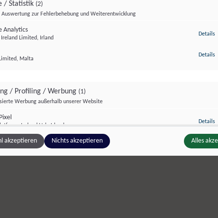
 / Statistik
(2)
Auswertung zur Fehlerbehebung und Weiterentwicklung
 Analytics
z
Details
Ireland Limited, Irland
z
Details
Limited, Malta
ing / Profiling / Werbung
(1)
isierte Werbung außerhalb unserer Website
ixel
z
Details
atforms Ireland Ltd., Irland
l akzeptieren
Nichts akzeptieren
Alles akz
ge Inhalte
(2)
g zusätzlicher Informationen
z
Details
Inc., USA
be
z
Details
Ireland Limited, Irland