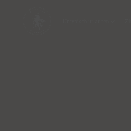
Untypisch urlauben
Zi
Unty
pisch