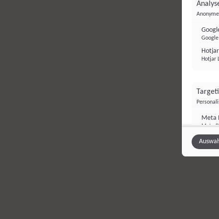
auben.
Analyse
Anonyme 
Google
Google 
Hotjar
Hotjar 
Target
Personal
Meta P
Meta Pl
Auswah
Sonsti
Einbindun
Vimeo
Vimeo 
YouTu
Google 