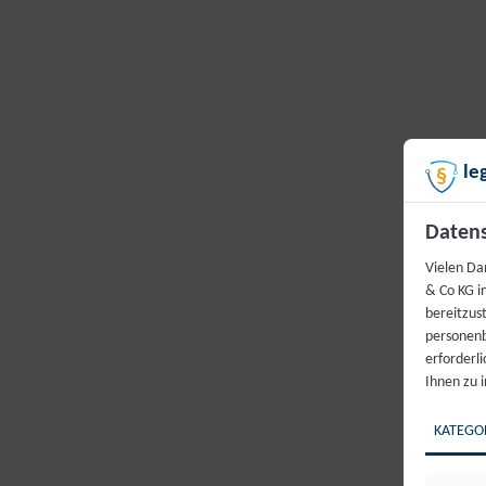
Unty
le
pisch
Datens
Vielen Da
& Co KG i
url
bereitzus
personenb
erforderl
Ihnen zu 
KATEGO