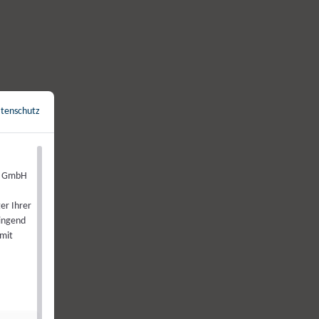
tenschutz
←
Zurück zur Übersicht
de GmbH
er Ihrer
wingend
 mit