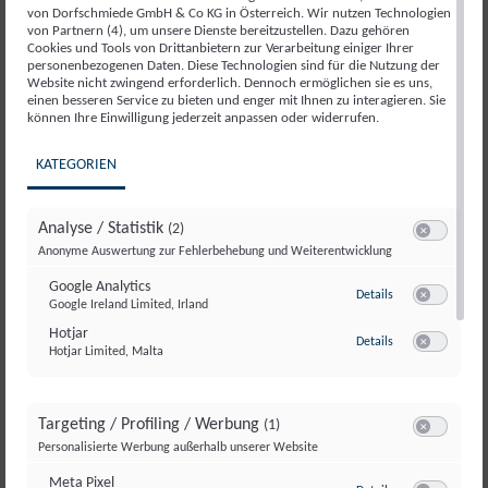
von Dorfschmiede GmbH & Co KG in Österreich. Wir nutzen Technologien
Highlights
von Partnern (4), um unsere Dienste bereitzustellen. Dazu gehören
Cookies und Tools von Drittanbietern zur Verarbeitung einiger Ihrer
personenbezogenen Daten. Diese Technologien sind für die Nutzung der
Website nicht zwingend erforderlich. Dennoch ermöglichen sie es uns,
einen besseren Service zu bieten und enger mit Ihnen zu interagieren. Sie
15% Rabatt auf Bike-Verleih bei unserem Partner
können Ihre Einwilligung jederzeit anpassen oder widerrufen.
Bike n Soul – bei Online-Reservierung mit Promo
KATEGORIEN
Code (
hier anfordern
)
10% Rabatt auf Guiding & Touren bei unserem
Partner Bike n Soul – Buchung vor Ort.
Analyse / Statistik
(2)
Switch zum E
Anonyme Auswertung zur Fehlerbehebung und Weiterentwicklung
Google Analytics
zu Google Analyti
Details
Google Ireland Limited, Irland
Arrangements:
Switch zum E
Hotjar
Preise pro Person & Aufenthalt. Der angegebene
zu Hotjar
Details
Hotjar Limited, Malta
Switch zum E
Preis ist abhängig von der Zimmerkategorie. Auf die in
unseren Pauschalen enthaltene Preisvorteile können
wir keine weiteren Nachlässe gewähren. Preisvorteile
Targeting / Profiling / Werbung
(1)
Switch zum E
können pro Buchung nur einmal in Anspruch
Personalisierte Werbung außerhalb unserer Website
genommen werden. Nicht in Anspruch genommene
Meta Pixel