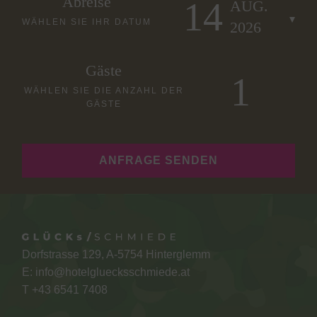
Abreise
14
AUG.
WÄHLEN SIE IHR DATUM
2026
Gäste
WÄHLEN SIE DIE ANZAHL DER
GÄSTE
ANFRAGE SENDEN
Dorfstrasse 129, A-5754 Hinterglemm
E:
info@hotelgluecksschmiede.at
T +
43 6541 7408