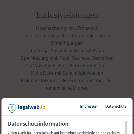
Inklusivleistungen
Übernachtung inkl. Frühstück
Joker Card mit zahlreichen Attraktionen &
Ermäßigungen
1 x Yoga-Auszeit für Mama & Papa
Spa Nutzung inkl. Pool, Sauna & Dampfbad
1 x Waschmaschine & Trockner for free
Kid’s Ecke mit Spielmöglichkeiten
Kulinarik InHaus – die Fuhrmannstube – für
romantische Dinner.
Impressum
Datenschutz
legalweb
.io
RAUS AUS DEM STRESS!
Datenschutzinformation
Vielen Dank für Ihren Besuch auf hotelgluecksschmiede.at, der Website